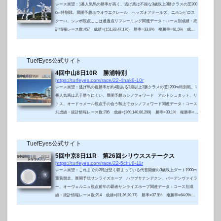
レース展望：1番人気馬の勝率が高く、逃げ馬は不振な3歳以上3勝クラスの芝200
0m特別戦。展開予想ホウオウエクレール ヘッズオアテールズ、ニホンピロス
クーロ、シンボ視点ここは通過点リフレーミング関連データ：コース別成績・統
計情報レース数:457 成績=(151,83,47,176) 勝率=33.0% 複勝率=61.5% 成績=
(71,41,55,290) 勝率=15.5% 複勝率=36.5% 配当最高値：22700 10倍以上：11
1回(24.3%) 20倍以上：44回( 9.6%)コース＋出走条件別成績・統計情報レース数:
12 成績=(5,1,2,4) 勝率=41.7% 複勝率=66.7% 成績=(1,0,4,7) ...
TuefEyes公式サイト
4回中山8日10R 勝浦特別
https://turfeyes.com/race/22-4nak8-10r
レース展望：逃げ馬の複勝率が約4割ある3歳以上2勝クラスの芝1200m特別戦。1
番人気馬は若干勝ちにくい。展開予想カシノフォワード アルトシュタット、リ
トス、オードゥメール視点手の合う鞍上でカシノフォワード関連データ：コース
別成績・統計情報レース数:785 成績=(260,140,86,299) 勝率=33.1% 複勝率=6
1.9% 成績=(154,108,72,451) 勝率=19.6% 複勝率=42.5% 配当最高値：25200
10倍以上：209回(26.6%) 20倍以上：94回(12.0%)コース＋出走条件別成績・統
計情報レース数:86 成績=(23,20,10,33) 勝率=26.7% 複勝率=61.6%...
TuefEyes公式サイト
5回中京8日11R 第26回シリウスステークス
https://turfeyes.com/race/22-5chu8-11r
レース展望：これまでの2戦は堅く収まっている代替開催の3歳以上ダート1900m
重賞競走。展開予想サンライズホープ ハヤブサナンデクン、バーデンヴァイラ
ー、オーヴェルニュ視点前年の覇者サンライズホープ関連データ：コース別成
績・統計情報レース数:214 成績=(81,36,20,77) 勝率=37.9% 複勝率=64.0%
成績=(24,37,24,129) 勝率=11.2% 複勝率=39.7% 配当最高値：31200 10倍以
上：40回(18.7%) 20倍以上：17回( 7.9%)コース＋出走条件別成績・統計情報レ
ース数:2 成績=(1,0,0,1) 勝率=50.0% 複勝率=50.0% 成績=(0,0,0,2) ...