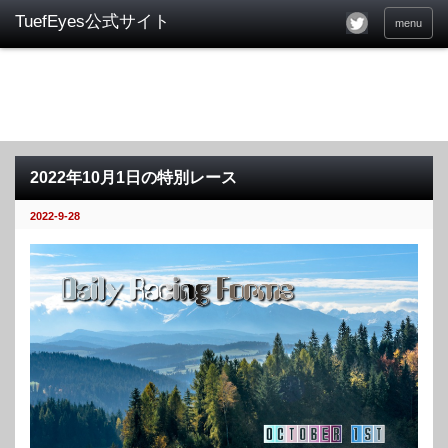
menu
2022年10月1日の特別レース
2022-9-28