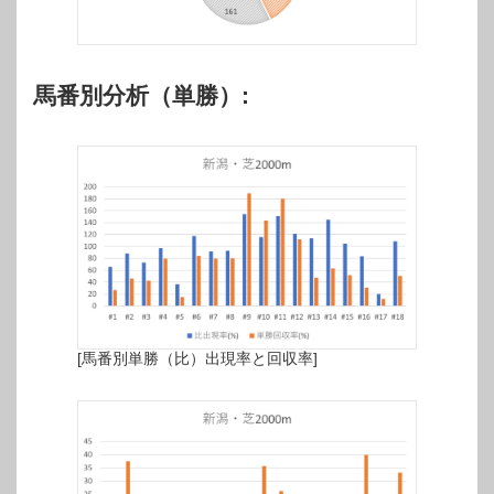
馬番別分析（単勝）:
[馬番別単勝（比）出現率と回収率]