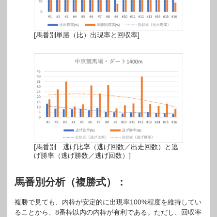
[馬番別単勝（比）出現率と回収率]
[馬番別 逃げ比率（逃げ回数／出走回数）と逃
げ勝率（逃げ勝数／逃げ回数）]
馬番別分析（複勝式）：
複勝で見ても、内枠が安定的に出現率100%程度を維持してい
ることから、8番枠以内の内枠が有利である。ただし、回収率