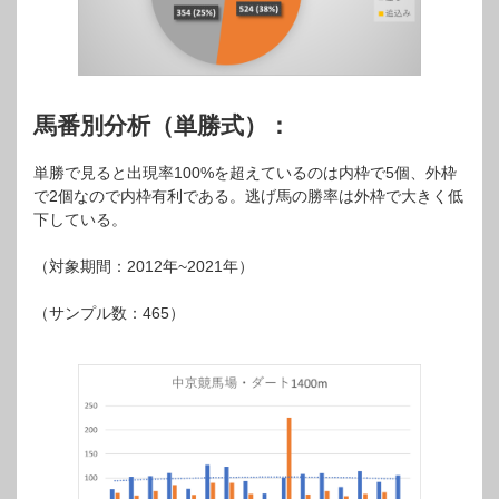
馬番別分析（単勝式）：
単勝で見ると出現率100%を超えているのは内枠で5個、外枠
で2個なので内枠有利である。逃げ馬の勝率は外枠で大きく低
下している。
（対象期間：2012年~2021年）
（サンプル数：465）