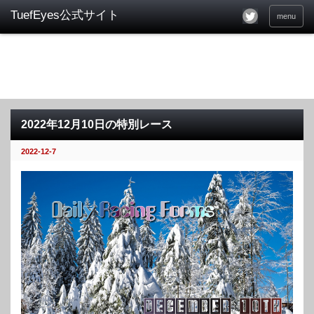
menu
2022年12月10日の特別レース
2022-12-7