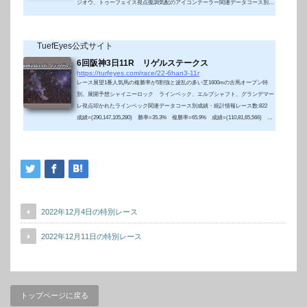
ジオウ、トゥーフェイス視点復調気配のアイコンテーラー関連データコース別成
績・統計情報レース数:464 成績=(152,85,47,180) 勝率=32.8% 複勝率=61.2%
成績=(72,43,55,294) 勝率=15.5% 複勝率=36.6% 配当最高値：22700 10倍
以上：112回(24.1%) 20倍以上：44回( 9.5%)コース＋出走条件別成績・統...
TuefEyes公式サイト
6回阪神3日11R リゲルステークス
https://turfeyes.com/race/22-6han3-11r
レース展望1番人気馬の複勝率が5割強と波乱の多い芝1600mの古馬オープン特
別。展開予想シャイニーロック ラインベック、エルプシャフト、グランデマー
レ視点叩かれたラインベック関連データコース別成績・統計情報レース数:822
成績=(290,147,105,280) 勝率=35.3% 複勝率=65.9% 成績=(110,81,65,566) 勝
率=13.4% 複勝率=31.1% 配当最高値：41500 10倍以上：204回(24.8%) 20倍
以上：89回(10.8%)コース＋出走条件別成績・統計情報レース数:47 成績=(14,5,
5,23) 勝率=29.8% 複勝率=51.1% 成績=(7,5,1,34) 勝率=14.9% 複勝...
2022年12月4日の特別レース
2022年12月11日の特別レース
トップページに戻る