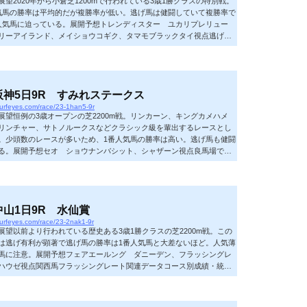
展望2020年から小倉芝1200mで行われている3歳1勝クラスの特別戦。
気馬の勝率は平均的だが複勝率が低い。逃げ馬は健闘していて複勝率で
人気馬に迫っている。展開予想トレンディスター ユカリプレリュー
リーアイランド、メイショウコギク、タマモブラックタイ視点逃げる
ディスター関連データコース別成績・統計情報レース数:1814 成績=
342,227,698) 勝率=30.2% 複勝率=61.5% 成績=(414,262,183,955)
2.8% 複勝率=47.4% 配当最高値：23700 10倍以上：488回(26.9%)
上：228回(12.6...
阪神5日9R すみれステークス
/turfeyes.com/race/23-1han5-9r
展望恒例の3歳オープンの芝2200m戦。リンカーン、キングカメハメ
リンチャー、サトノルークスなどクラシック級を輩出するレースとし
。少頭数のレースが多いため、1番人気馬の勝率は高い。逃げ馬も健闘
る。展開予想セオ ショウナンバシット、シャザーン視点良馬場でサ
ローク関連データコース別成績・統計情報レース数:264 成績=(85,47,
) 勝率=32.2% 複勝率=65.5% 成績=(35,33,20,176) 勝率=13.3%
33.3% 配当最高値：13500 10倍以上：70回(26.5%) 20倍以上：3
1.4%)コース＋出走...
中山1日9R 水仙賞
/turfeyes.com/race/23-2nak1-9r
展望以前より行われている歴史ある3歳1勝クラスの芝2200m戦。この
は逃げ有利が顕著で逃げ馬の勝率は1番人気馬と大差ないほど。人気薄
馬に注意。展開予想フェアエールング ダニーデン、フラッシングレ
ハウゼ視点関西馬フラッシングレート関連データコース別成績・統計
ス数:322 成績=(94,66,34,128) 勝率=29.2% 複勝率=60.2% 成績
,24,22,230) 勝率=14.3% 複勝率=28.6% 配当最高値：14500 10倍以
回(23.3%) 20倍以上：34回(10.6%)コース＋出走条件別成績・統計情