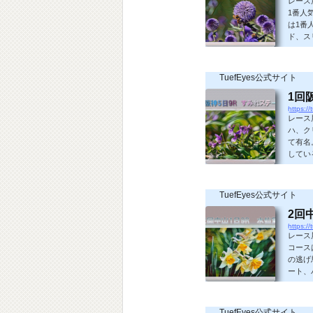
レース
1番人
は1番
ド、ス
トレン
(547,
勝率=2
TuefEyes公式サイト
20倍以
1回
https:/
レース
ハ、ク
て有名
してい
トノク
41,91
複勝率=
TuefEyes公式サイト
0回(1
2回
https:/
レース
コース
の逃げ
ート、
情報レー
=(46
上：75
TuefEyes公式サイト