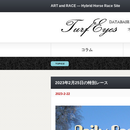
ART and RACE — Hybrid Horse Race Site
コラム
2023年2月25日の特別レース
2023-2-22