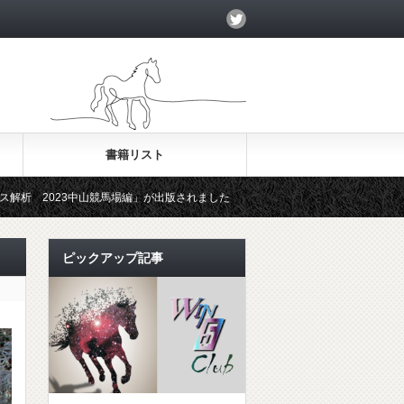
書籍リスト
023中山競馬場編」が出版されました
「JRAコース解析 2023阪神
ピックアップ記事