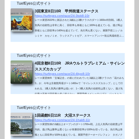
TuefEyes公式サイト
3回東京8日10R 甲州街道ステークス
https://turfeyes.com/race/24-3tok8-10r
レース展望2022年に新設された3歳以上3勝クラスのダート1600m特別戦。1番人
気馬の信頼性は非常に高く、回収率も単複ともに100%を超えている。逃げ馬は
単複ともに回収率が140%を超えていて、先行馬も悪くない。展開予想ニシノカ
シミヤ カセノミオ、ラックスアットゼア、スマートアンバー視点馬場得意ニシ
ノカシミヤ関連データ「東京ダ1600m」成績情報レース数:2316 成績=(784,445,2
87,800) 勝率=33.9% 単勝回収率=78.2% 複勝率=65.5% 複勝回収率=84.1%
成績=(462,400,343,1111) 勝率=19.9% 単勝回収率=85.8% 複勝率=52.0% 複...
TuefEyes公式サイト
4回京都8日10R JRAウルトラプレミアム・サイレン
ススズカカップ
https://turfeyes.com/race/24-4kyo8-10r
レース展望例年「宝塚記念」の前に行われていた3歳以上3勝クラスの「花のみち
S」が、今年は京都競馬場ダート1400mで「サイレンススズカカップ」として行
われる。1番人気馬の勝率は低いが、1～3番人気馬の信頼性は悪くない。逃げ先
行馬は不振で回収率も低く狙えない。展開予想メイショウジブリ ジュストコ
ル、マナウス、グッドウッドガイ視点スピード上位ライツフォル関連データ「京
都ダ1400m」成績情報レース数:1659 成績=(539,337,202,581) 勝率=32.5% 単
TuefEyes公式サイト
勝回収率=74.8% 複勝率=65.0% 複勝回収率=83.2% 成績=(303,300,222,834)...
1回函館6日11R 大沼ステークス
https://turfeyes.com/race/24-1hak6-11r
レース展望恒例の3歳以上オープンのダート1700m戦。上位人気馬の信頼度は平
均的。逃げ馬は勝率は悪くないが単勝回収率が100%を切っている。先行馬は単
複ともに回収率が100%を超えている。展開予想テーオードレフォン タガノク