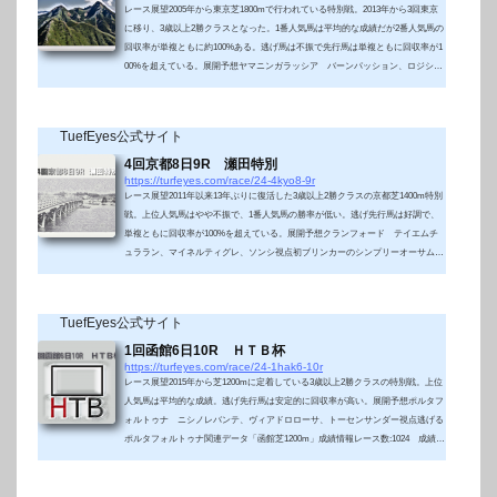
レース展望2005年から東京芝1800mで行われている特別戦。2013年から3回東京
に移り、3歳以上2勝クラスとなった。1番人気馬は平均的な成績だが2番人気馬の
回収率が単複ともに約100%ある。逃げ馬は不振で先行馬は単複ともに回収率が1
00%を超えている。展開予想ヤマニンガラッシア バーンパッション、ロジシル
バー、ウインオーディン視点力上位ロジシルバー関連データ「東京芝1800m」成
績情報レース数:1228 成績=(426,239,169,394) 勝率=34.7% 単勝回収率=80.2%
複勝率=67.9% 複勝回収率=88.0% 成績=(233,230,183,582) 勝率=19.0%...
TuefEyes公式サイト
4回京都8日9R 瀬田特別
https://turfeyes.com/race/24-4kyo8-9r
レース展望2011年以来13年ぶりに復活した3歳以上2勝クラスの京都芝1400m特別
戦。上位人気馬はやや不振で、1番人気馬の勝率が低い。逃げ先行馬は好調で、
単複ともに回収率が100%を超えている。展開予想クランフォード テイエムチ
ュララン、マイネルティグレ、ソンシ視点初ブリンカーのシンプリーオーサム関
連データ「京都芝1400m」成績情報レース数:400 成績=(114,79,45,162) 勝率=2
8.5% 単勝回収率=74.6% 複勝率=59.5% 複勝回収率=83.0% 成績=(92,59,46,2
03) 勝率=23.0% 単勝回収率=102.1% 複勝率=49.3% 複勝回収率=86.8% ...
TuefEyes公式サイト
1回函館6日10R ＨＴＢ杯
https://turfeyes.com/race/24-1hak6-10r
レース展望2015年から芝1200mに定着している3歳以上2勝クラスの特別戦。上位
人気馬は平均的な成績。逃げ先行馬は安定的に回収率が高い。展開予想ポルタフ
ォルトゥナ ニシノレバンテ、ヴィアドロローサ、トーセンサンダー視点逃げる
ポルタフォルトゥナ関連データ「函館芝1200m」成績情報レース数:1024 成績=
(320,178,117,409) 勝率=31.3% 単勝回収率=74.1% 複勝率=60.1% 複勝回収率
=81.6% 成績=(196,197,145,486) 勝率=19.1% 単勝回収率=81.5% 複勝率=52.
5% 複勝回収率=89.1% 成績=(130,166,153,575) 勝率=12.7% 単勝回収...