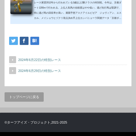
レース展望2012年から行われている3歳以上2勝クラスの特別戦。今年は、京都ダ
ート1200mで行われる。上位人気馬の信頼度はやや低い。逃げ先行馬は堅調で、
特に逃げ馬の回収率が高い。展開予想アスクアイルビゼア ジョヴィアン、エス
カル、メイショウヒヅクリ視点決め手上位カンパニョーラ関連データ「京都ダ12
00m」成績情報レース数:1558 成績=(537,279,219,523) 勝率=34.5% 単勝回収
率=76.6% 複勝率=66.4% 複勝回収率=84.4% 成績=(292,299,211,756) 勝率=1
8.7% 単勝回収率=79.7% 複勝率=51.5% 複勝回収率=82.8% 成績=(215,...
2024年6月22日の特別レース
2024年6月29日の特別レース
トップページに戻る
©ターフアイズ・プロジェクト,2021-2025