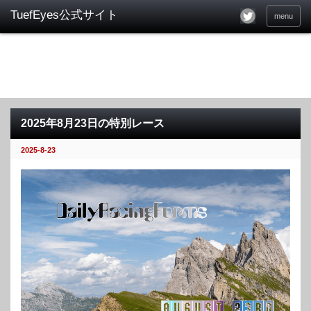
menu
2025年8月23日の特別レース
2025-8-23