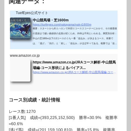
関連データ：
TuefEyes公式サイト
中山競馬場・芝1600m
https://turfeyes.com/nakayama/nak-t1600m
概要：スタートから約１ハロンで外回りコース２コーナーにかかり、その後最後
の直線まで緩い曲線状の走路が続くため、外枠は不利といわれる。脚質別分析：
中山の芝1800m以下の3コースのうち一番「追込み」が決まるコース。単勝で
は、「逃げ」「先行」と「差し」「追込み」がほぼ半々である。複勝では「追込
み」が多少増えるが、意外と脚質的にはニュートラルなコースである。（対象期
間：2001年~2021年 サンプル数：1,231）馬番別分析（単勝式）：内枠有利が顕
www.amazon.co.jp
著である。8番枠より外の枠は相当に不利である。ただし、回収率は大外の偶...
https://www.amazon.co.jp/JRAコース解析-中山競馬
場編-コース形状によるバイアス...
https://www.amazon.co.jp/JRAコース解析-中山競馬場編-コース形状によるバイアスを統計データにより解析-ターフアイズ・プロジェクト-ebook/dp/B0BDLHW3LY?__mk_ja_JP=カタカナ&amp;#038;#038;keywords=ターフアイズ&amp;#038;#038;qid=1663220184&amp;#038;#038;s=digital-text&amp;#038;#038;sr=1-1&amp;#038;#038;linkCode=ll1&amp;#038;#038;tag=turfeyes-22&amp;#038;#038;linkId=76efba579f47de2b7c56a7f042529f00&amp;#038;#038;language=ja_JP&amp;#038;#038;ref_=as_li_ss_tl
コース別成績・統計情報
レース数:1270
[1番人気] 成績=(393,225,152,500) 勝率=30.9% 複勝率
=60.6%
[逃げ馬] 成績=(201,159,100,810) 勝率=15.8% 複勝率