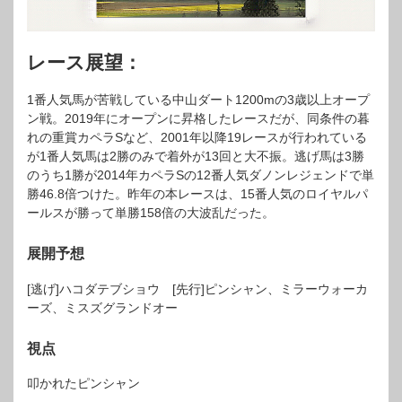
レース展望：
1番人気馬が苦戦している中山ダート1200mの3歳以上オープ
ン戦。2019年にオープンに昇格したレースだが、同条件の暮
れの重賞カペラSなど、2001年以降19レースが行われている
が1番人気馬は2勝のみで着外が13回と大不振。逃げ馬は3勝
のうち1勝が2014年カペラSの12番人気ダノンレジェンドで単
勝46.8倍つけた。昨年の本レースは、15番人気のロイヤルパ
ールスが勝って単勝158倍の大波乱だった。
展開予想
[逃げ]ハコダテブショウ [先行]ピンシャン、ミラーウォーカ
ーズ、ミスズグランドオー
視点
叩かれたピンシャン