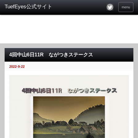
menu
4回中山6日11R ながつきステークス
2022-9-22