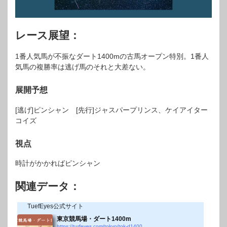
レース展望：
1番人気馬が不振なダート1400mの古馬オープン特別。1番人
気馬の複勝率は逃げ馬のそれと大差ない。
展開予想
[逃げ]ピンシャン [先行]ジャスパープリンス、ケイアイター
コイズ
視点
時計がかかればピンシャン
関連データ：
TuefEyes公式サイト
東京競馬場・ダート1400m
https://turfeyes.com/tokyo/tok-d1400