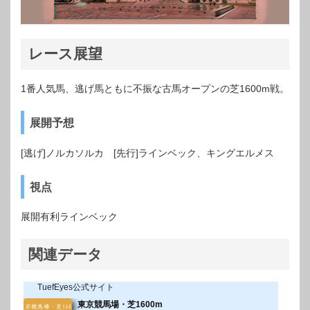
レース展望
1番人気馬、逃げ馬ともに不振な古馬オープンの芝1600m戦。
展開予想
[逃げ]ノルカソルカ [先行]ラインベック、キングエルメス
視点
展開有利ラインベック
関連データ
TuefEyes公式サイト
東京競馬場・芝1600m