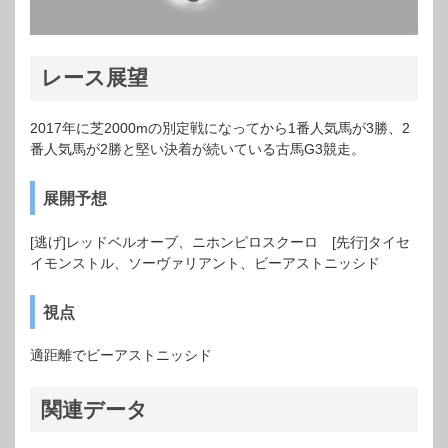
レース展望
2017年に芝2000mの別定戦になってから1番人気馬が3勝、2
番人気馬が2勝と堅い決着が続いている古馬G3競走。
展開予想
[逃げ]レッドベルオーブ、ニホンピロスクーロ [先行]タイセ
イモンストル、ソーヴァリアント、ビーアストニッシド
視点
適距離でビーアストニッシド
関連データ