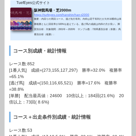
TuefEyes公式サイト
阪神競馬場・芝2000m
https://turfeyes.com/hanshin/han-t2000
概要：内回りの周回コース。逃げ先行有利。内枠は若干有利だが大外16番枠は単
勝複勝ともに回収率が100%を超えている。逃げ馬の成績は内枠の方が良い。脚
質別分析：対象期間：2001年～2020年 サンプル数：735馬番別分析（単勝）:馬
番別分析（複勝）:
コース別成績・統計情報
レース数:852
[1番人気] 成績=(273,155,127,297) 勝率=32.0% 複勝率
=65.1%
[逃げ馬] 成績=(150,116,65,521) 勝率=17.6% 複勝率
=38.8%
[単勝] 配当最高値：24600 10倍以上：184回(21.6%) 20
倍以上：73回( 8.6%)
コース＋出走条件別成績・統計情報
レース数:53