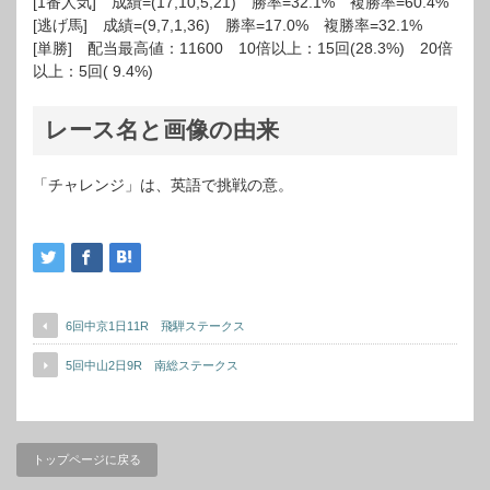
[1番人気] 成績=(17,10,5,21) 勝率=32.1% 複勝率=60.4%
[逃げ馬] 成績=(9,7,1,36) 勝率=17.0% 複勝率=32.1%
[単勝] 配当最高値：11600 10倍以上：15回(28.3%) 20倍
以上：5回( 9.4%)
レース名と画像の由来
「チャレンジ」は、英語で挑戦の意。
6回中京1日11R 飛騨ステークス
5回中山2日9R 南総ステークス
トップページに戻る