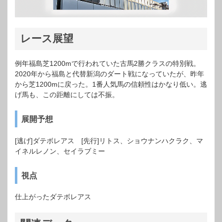
レース展望
例年福島芝1200mで行われていた古馬2勝クラスの特別戦。
2020年から福島と代替新潟のダート戦になっていたが、昨年
から芝1200mに戻った。1番人気馬の信頼性はかなり低い。逃
げ馬も、この距離にしては不振。
展開予想
[逃げ]ダテボレアス [先行]リトス、ショウナンハクラク、マ
イネルレノン、セイラブミー
視点
仕上がったダテボレアス