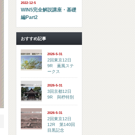
2022-12-5
WIN5完全解説講座・基礎
編Part2
おすすめ記事
2026-5-31
2回東京12日
9R 薫風ステ
ークス
2026-5-31
3回京都12日
9R 與杼特別
2026-5-31
2回東京12日
12R 第140回
目黒記念