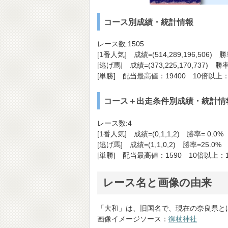
コース別成績・統計情報
レース数:1505
[1番人気] 成績=(514,289,196,506) 
[逃げ馬] 成績=(373,225,170,737) 勝
[単勝] 配当最高値：19400 10倍以上：36
コース＋出走条件別成績・統計情
レース数:4
[1番人気] 成績=(0,1,1,2) 勝率= 0.0
[逃げ馬] 成績=(1,1,0,2) 勝率=25.0%
[単勝] 配当最高値：1590 10倍以上：1回(
レース名と画像の由来
「大和」は、旧国名で、現在の奈良県と
画像イメージソース：
御杖神社