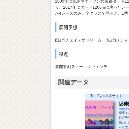
2009年に古馬準オープンの京都ダート1
り、2017年にダート1200mに戻った
か4レースのみ。全クラスで見ると、1番
展開予想
[逃げ]チェイスザドリーム [先行]ス
視点
展開有利スナークダヴィンチ
関連データ
TuefEyes公式サイト
阪神
https:/
概要：
逃げ先
高い。
～20