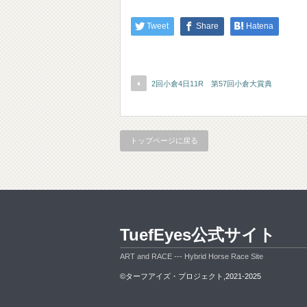
Tweet
Share
Hatena
2回小倉4日11R 第57回小倉大賞典
トップページに戻る
TuefEyes公式サイト
ART and RACE --- Hybrid Horse Race Site
©ターフアイズ・プロジェクト,2021-2025