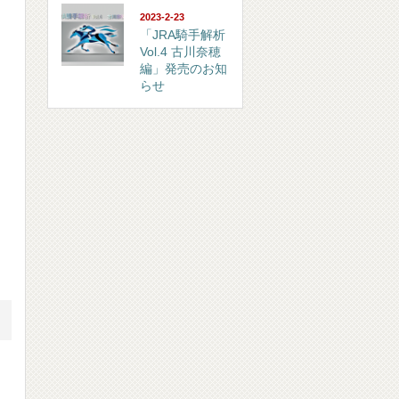
2023-2-23
「JRA騎手解析
Vol.4 古川奈穂
編」発売のお知
らせ