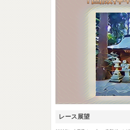
レース展望