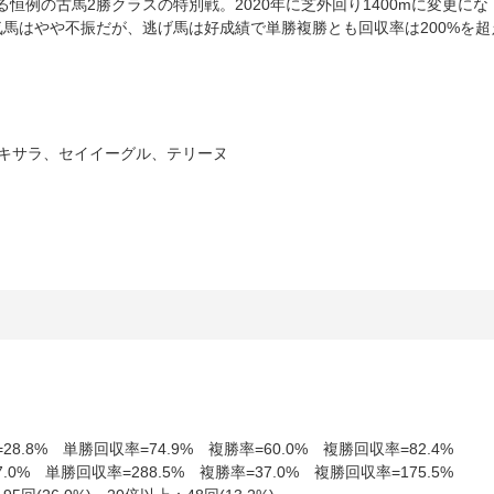
恒例の古馬2勝クラスの特別戦。2020年に芝外回り1400mに変更にな
馬はやや不振だが、逃げ馬は好成績で単勝複勝とも回収率は200%を超
ダーキサラ、セイイーグル、テリーヌ
勝率=28.8% 単勝回収率=74.9% 複勝率=60.0% 複勝回収率=82.4%
=17.0% 単勝回収率=288.5% 複勝率=37.0% 複勝回収率=175.5%