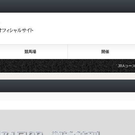
競馬場
開催
「JRAコース解析 2