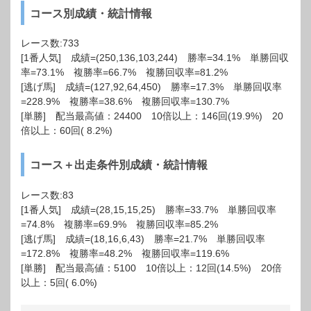
コース別成績・統計情報
レース数:733
[1番人気] 成績=(250,136,103,244) 勝率=34.1% 単勝回収
率=73.1% 複勝率=66.7% 複勝回収率=81.2%
[逃げ馬] 成績=(127,92,64,450) 勝率=17.3% 単勝回収率
=228.9% 複勝率=38.6% 複勝回収率=130.7%
[単勝] 配当最高値：24400 10倍以上：146回(19.9%) 20
倍以上：60回( 8.2%)
コース＋出走条件別成績・統計情報
レース数:83
[1番人気] 成績=(28,15,15,25) 勝率=33.7% 単勝回収率
=74.8% 複勝率=69.9% 複勝回収率=85.2%
[逃げ馬] 成績=(18,16,6,43) 勝率=21.7% 単勝回収率
=172.8% 複勝率=48.2% 複勝回収率=119.6%
[単勝] 配当最高値：5100 10倍以上：12回(14.5%) 20倍
以上：5回( 6.0%)