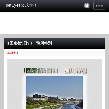
menu
1回京都5日9R 鴨川特別
2023-5-2