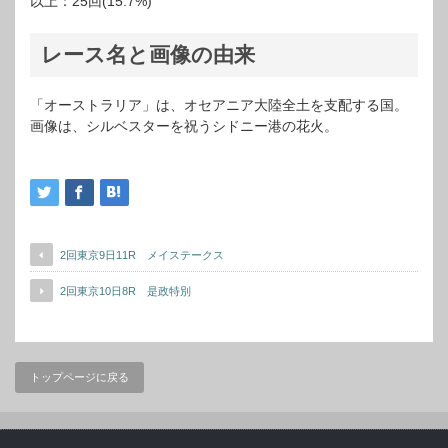
以上：25回(15.7%)
レース名と画像の由来
「オーストラリア」は、オセアニア大陸全土を支配する国。
画像は、シルベスターを祝うシドニー港の花火。
2回東京9日11R メイステークス
2回東京10日8R 是政特別
トップページに戻る