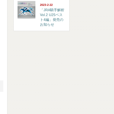
2023-2-22
「JRA騎手解析
Vol.2 U25ベス
ト4編」発売の
お知らせ