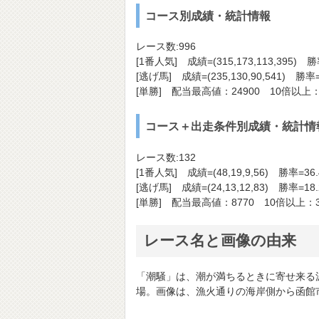
コース別成績・統計情報
レース数:996
[1番人気] 成績=(315,173,113,395
[逃げ馬] 成績=(235,130,90,541) 
[単勝] 配当最高値：24900 10倍以上：25
コース＋出走条件別成績・統計情
レース数:132
[1番人気] 成績=(48,19,9,56) 勝率
[逃げ馬] 成績=(24,13,12,83) 勝率=
[単勝] 配当最高値：8770 10倍以上：36回
レース名と画像の由来
「潮騒」は、潮が満ちるときに寄せ来る
場。画像は、漁火通りの海岸側から函館