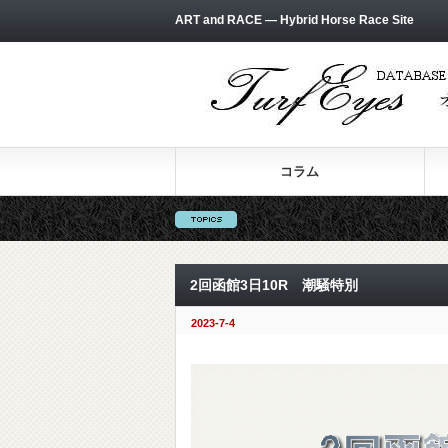
ART and RACE — Hybrid Horse Race Site
コラム
2回函館3日10R 潮騒特別
2023-7-4