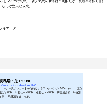
の芝1200m特別戦。1番人気馬の勝率は平均的だが、複勝率が低く軸に
になるが堅実な成績。
、ラキエータ
競馬場・芝1200m
/turfeyes.com/hakodate/hak-t1200
2コーナー奥のシュートから発走するワンターンの1200mコース。圧倒
逃げ」有利。単勝は中枠有利。複勝は内枠有利。脚質別分析：馬番別
単勝）:馬番別分析（複勝）: