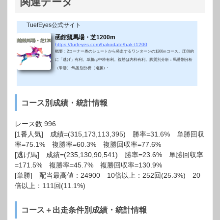
関連データ
TuefEyes公式サイト
函館競馬場・芝1200m
https://turfeyes.com/hakodate/hak-t1200
概要：2コーナー奥のシュートから発走するワンターンの1200mコース。圧倒的
に「逃げ」有利。単勝は中枠有利。複勝は内枠有利。脚質別分析：馬番別分析
（単勝）:馬番別分析（複勝）:
コース別成績・統計情報
レース数:996
[1番人気] 成績=(315,173,113,395) 勝率=31.6% 単勝回収
率=75.1% 複勝率=60.3% 複勝回収率=77.6%
[逃げ馬] 成績=(235,130,90,541) 勝率=23.6% 単勝回収率
=171.5% 複勝率=45.7% 複勝回収率=130.9%
[単勝] 配当最高値：24900 10倍以上：252回(25.3%) 20
倍以上：111回(11.1%)
コース＋出走条件別成績・統計情報