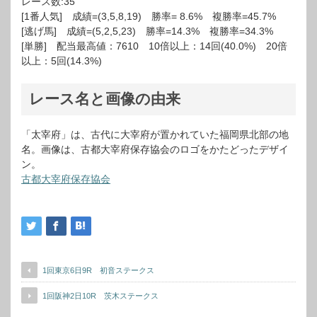
レース数:35
[1番人気] 成績=(3,5,8,19) 勝率= 8.6% 複勝率=45.7%
[逃げ馬] 成績=(5,2,5,23) 勝率=14.3% 複勝率=34.3%
[単勝] 配当最高値：7610 10倍以上：14回(40.0%) 20倍
以上：5回(14.3%)
レース名と画像の由来
「太宰府」は、古代に大宰府が置かれていた福岡県北部の地
名。画像は、古都大宰府保存協会のロゴをかたどったデザイ
ン。
古都大宰府保存協会
1回東京6日9R 初音ステークス
1回阪神2日10R 茨木ステークス