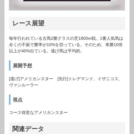
レース展望
毎年行われている古馬2勝クラスの芝1800m戦。1番人気馬は
全くの不振で勝率が10%を切っている。そのため、単勝10倍
以上が40%出ている。逃げ馬は平均的。
展開予想
[逃げ]アメリカンスター [先行]トレデマンド、イザニコス、
ヴァンルーラー
視点
コース得意なアメリカンスター
関連データ