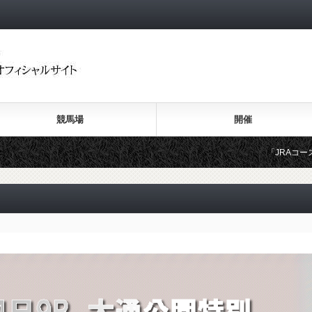
競馬場
開催
「JRAコース解析 