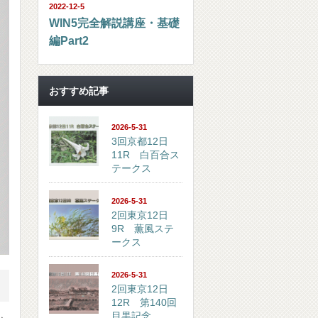
2022-12-5
WIN5完全解説講座・基礎
編Part2
おすすめ記事
2026-5-31
3回京都12日
11R 白百合ス
テークス
2026-5-31
2回東京12日
9R 薫風ステ
ークス
2026-5-31
2回東京12日
12R 第140回
目黒記念