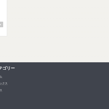
テゴリー
ム
ックス
ス