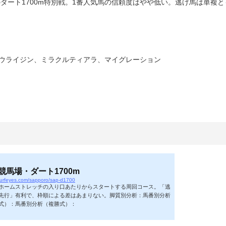
のダート1700m特別戦。1番人気馬の信頼度はやや低い。逃げ馬は単複と
ットウライジン、ミラクルティアラ、マイグレーション
競馬場・ダート1700m
/turfeyes.com/sapporo/sap-d1700
ホームストレッチの入り口あたりからスタートする周回コース。「逃
先行」有利で、枠順による差はあまりない。脚質別分析：馬番別分析
式）：馬番別分析（複勝式）：