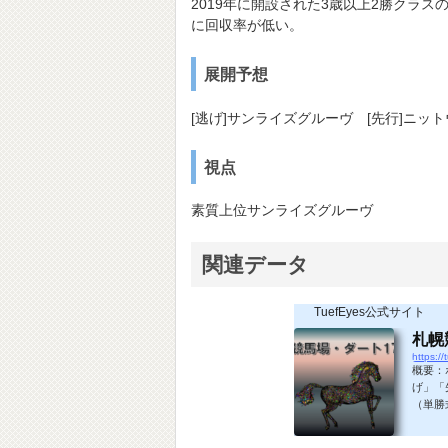
2019年に開設された3歳以上2勝クラス
に回収率が低い。
展開予想
[逃げ]サンライズグルーヴ [先行]ニ
視点
素質上位サンライズグルーヴ
関連データ
TuefEyes公式サイト
札幌
https:/
概要：
げ」「
（単勝