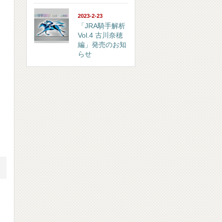
2023-2-23
「JRA騎手解析
Vol.4 古川奈穂
編」発売のお知
らせ