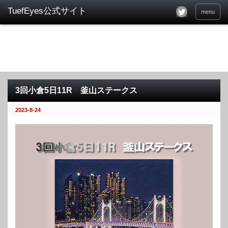
menu
3回小倉5日11R 釜山ステークス
2023-8-24