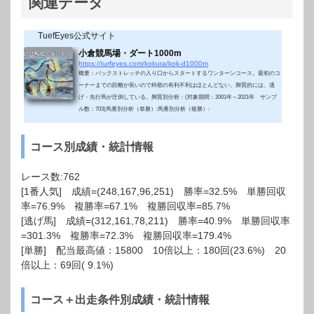
関連データ
TuefEyes公式サイト
小倉競馬場・ダート1000m
https://turfeyes.com/kokura/kok-d1000m
概要：バックストレッチの入り口からスタートするワンターンコース。最初のコ
ーナーまでの距離が長いので枠順の有利不利はほとんどない。脚質的には、逃
げ・先行馬が圧倒している。脚質別分析：(対象期間：2001年～2021年 サンプ
ル数：703)馬番別分析（単勝）:馬番別分析（複勝）:
コース別成績・統計情報
レース数:762
[1番人気] 成績=(248,167,96,251) 勝率=32.5% 単勝回収
率=76.9% 複勝率=67.1% 複勝回収率=85.7%
[逃げ馬] 成績=(312,161,78,211) 勝率=40.9% 単勝回収率
=301.3% 複勝率=72.3% 複勝回収率=179.4%
[単勝] 配当最高値：15800 10倍以上：180回(23.6%) 20
倍以上：69回( 9.1%)
コース＋出走条件別成績・統計情報