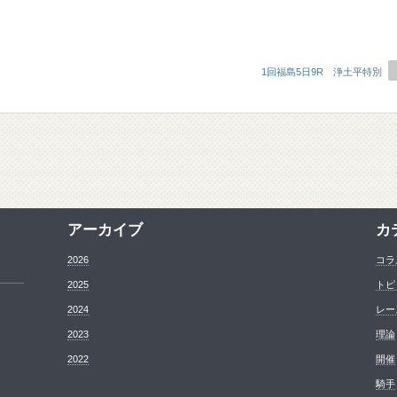
1回福島5日9R 浄土平特別
アーカイブ
カ
2026
コラ
2025
トピ
2024
レー
2023
理論
2022
開催
騎手