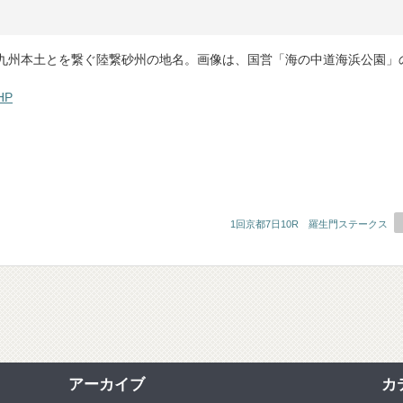
九州本土とを繋ぐ陸繋砂州の地名。画像は、国営「海の中道海浜公園」
HP
1回京都7日10R 羅生門ステークス
アーカイブ
カ