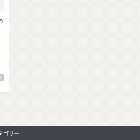
の
テゴリー