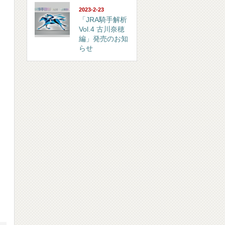
2023-2-23
「JRA騎手解析
Vol.4 古川奈穂
編」発売のお知
らせ