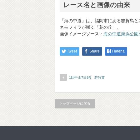
レース名と画像の由来
「海の中道」は、福岡市にある志賀島と
ネモフィラが咲く「花の丘」。
画像イメージソース：
海の中道海浜公園
Tweet
Share
Hatena
1回中山7日9R 若竹賞
トップページに戻る