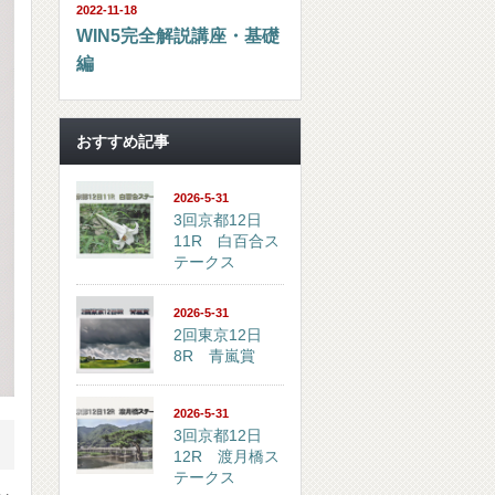
2022-11-18
WIN5完全解説講座・基礎
編
おすすめ記事
2026-5-31
3回京都12日
11R 白百合ス
テークス
2026-5-31
2回東京12日
8R 青嵐賞
2026-5-31
3回京都12日
12R 渡月橋ス
テークス