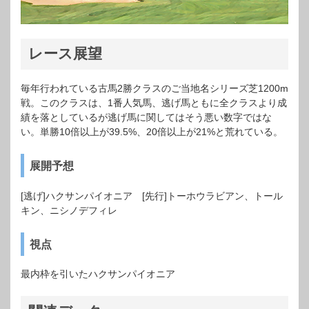
レース展望
毎年行われている古馬2勝クラスのご当地名シリーズ芝1200m
戦。このクラスは、1番人気馬、逃げ馬ともに全クラスより成
績を落としているが逃げ馬に関してはそう悪い数字ではな
い。単勝10倍以上が39.5%、20倍以上が21%と荒れている。
展開予想
[逃げ]ハクサンパイオニア [先行]トーホウラビアン、トール
キン、ニシノデフィレ
視点
最内枠を引いたハクサンパイオニア