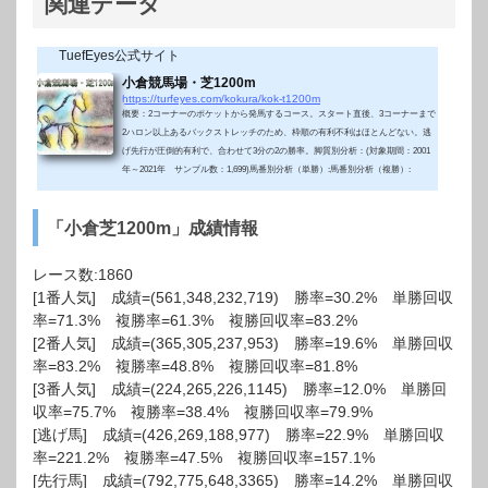
関連データ
TuefEyes公式サイト
小倉競馬場・芝1200m
https://turfeyes.com/kokura/kok-t1200m
概要：2コーナーのポケットから発馬するコース。スタート直後、3コーナーまで
2ハロン以上あるバックストレッチのため、枠順の有利不利はほとんどない。逃
げ先行が圧倒的有利で、合わせて3分の2の勝率。脚質別分析：(対象期間：2001
年～2021年 サンプル数：1,699)馬番別分析（単勝）:馬番別分析（複勝）:
「小倉芝1200m」成績情報
レース数:1860
[1番人気] 成績=(561,348,232,719) 勝率=30.2% 単勝回収
率=71.3% 複勝率=61.3% 複勝回収率=83.2%
[2番人気] 成績=(365,305,237,953) 勝率=19.6% 単勝回収
率=83.2% 複勝率=48.8% 複勝回収率=81.8%
[3番人気] 成績=(224,265,226,1145) 勝率=12.0% 単勝回
収率=75.7% 複勝率=38.4% 複勝回収率=79.9%
[逃げ馬] 成績=(426,269,188,977) 勝率=22.9% 単勝回収
率=221.2% 複勝率=47.5% 複勝回収率=157.1%
[先行馬] 成績=(792,775,648,3365) 勝率=14.2% 単勝回収