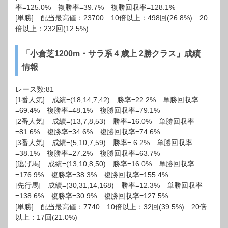
率=125.0% 複勝率=39.7% 複勝回収率=128.1%
[単勝] 配当最高値：23700 10倍以上：498回(26.8%) 20
倍以上：232回(12.5%)
「小倉芝1200m・サラ系４歳上 2勝クラス」成績
情報
レース数:81
[1番人気] 成績=(18,14,7,42) 勝率=22.2% 単勝回収率
=69.4% 複勝率=48.1% 複勝回収率=79.1%
[2番人気] 成績=(13,7,8,53) 勝率=16.0% 単勝回収率
=81.6% 複勝率=34.6% 複勝回収率=74.6%
[3番人気] 成績=(5,10,7,59) 勝率= 6.2% 単勝回収率
=38.1% 複勝率=27.2% 複勝回収率=63.7%
[逃げ馬] 成績=(13,10,8,50) 勝率=16.0% 単勝回収率
=176.9% 複勝率=38.3% 複勝回収率=155.4%
[先行馬] 成績=(30,31,14,168) 勝率=12.3% 単勝回収率
=138.6% 複勝率=30.9% 複勝回収率=127.5%
[単勝] 配当最高値：7740 10倍以上：32回(39.5%) 20倍
以上：17回(21.0%)