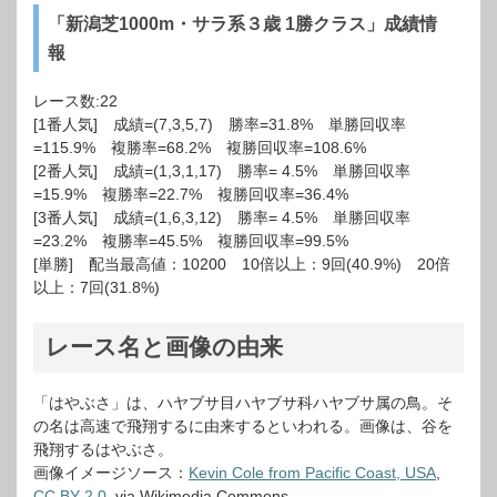
「新潟芝1000m・サラ系３歳 1勝クラス」成績情
報
レース数:22
[1番人気] 成績=(7,3,5,7) 勝率=31.8% 単勝回収率
=115.9% 複勝率=68.2% 複勝回収率=108.6%
[2番人気] 成績=(1,3,1,17) 勝率= 4.5% 単勝回収率
=15.9% 複勝率=22.7% 複勝回収率=36.4%
[3番人気] 成績=(1,6,3,12) 勝率= 4.5% 単勝回収率
=23.2% 複勝率=45.5% 複勝回収率=99.5%
[単勝] 配当最高値：10200 10倍以上：9回(40.9%) 20倍
以上：7回(31.8%)
レース名と画像の由来
「はやぶさ」は、ハヤブサ目ハヤブサ科ハヤブサ属の鳥。そ
の名は高速で飛翔するに由来するといわれる。画像は、谷を
飛翔するはやぶさ。
画像イメージソース：
Kevin Cole from Pacific Coast, USA
,
CC BY 2.0
, via Wikimedia Commons