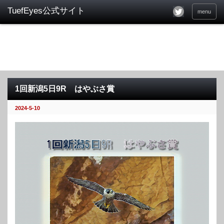
menu
1回新潟5日9R はやぶさ賞
2024-5-10