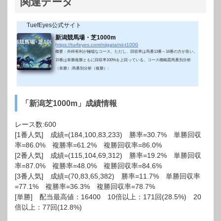
関連データ
TuefEyes公式サイト
新潟競馬場・芝1000m
https://turfeyes.com/niigata/nii-t1000
概要：外枠有利が極端なコース。ただし、回収率は馬番13番～16番の方が良い。
15番は単勝複勝ともに回収率100%を上回っている。コース概略図馬番別分析
（単勝）:馬番別分析（複勝）:
「新潟芝1000m」成績情報
レース数:600
[1番人気] 成績=(184,100,83,233) 勝率=30.7% 単勝回収
率=86.0% 複勝率=61.2% 複勝回収率=86.0%
[2番人気] 成績=(115,104,69,312) 勝率=19.2% 単勝回収
率=87.0% 複勝率=48.0% 複勝回収率=84.6%
[3番人気] 成績=(70,83,65,382) 勝率=11.7% 単勝回収率
=77.1% 複勝率=36.3% 複勝回収率=78.7%
[単勝] 配当最高値：16400 10倍以上：171回(28.5%) 20
倍以上：77回(12.8%)