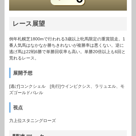
レース展望
例年札幌芝1800mで行われる3歳以上牝馬限定の重賞競走。1
番人気馬はなかなか勝ちきれないが複勝率は悪くない。逆に
逃げ馬は22戦6勝で単勝回収率も高い。単勝20倍以上も6回と
荒れるレース。
展開予想
[逃げ]コンクシェル [先行]ウインピクシス、ラリュエル、モ
ズゴールドバレル
視点
力上位スタニングローズ