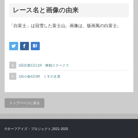
レース名と画像の由来
「白富士」は冠雪した富士山。画像は、版画風の白富士。
2回京都1日11R 舞鶴ステークス
1回小倉6日9R くすのき賞
トップページに戻る
©ターフアイズ・プロジェクト,2021-2025