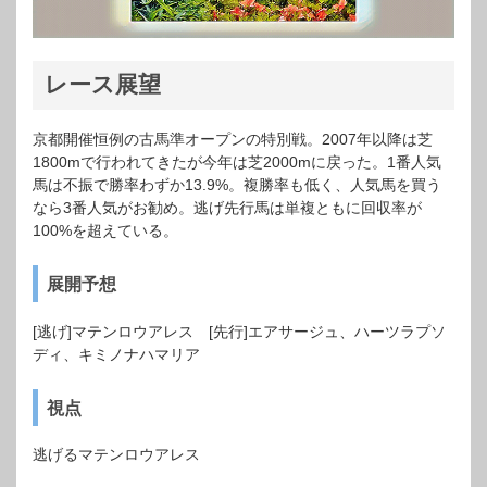
レース展望
京都開催恒例の古馬準オープンの特別戦。2007年以降は芝
1800mで行われてきたが今年は芝2000mに戻った。1番人気
馬は不振で勝率わずか13.9%。複勝率も低く、人気馬を買う
なら3番人気がお勧め。逃げ先行馬は単複ともに回収率が
100%を超えている。
展開予想
[逃げ]マテンロウアレス [先行]エアサージュ、ハーツラプソ
ディ、キミノナハマリア
視点
逃げるマテンロウアレス