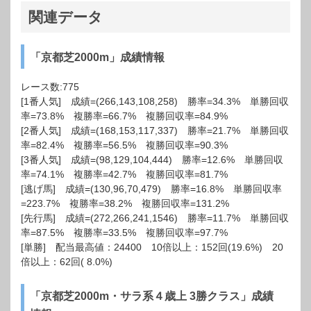
関連データ
「京都芝2000m」成績情報
レース数:775
[1番人気] 成績=(266,143,108,258) 勝率=34.3% 単勝回収
率=73.8% 複勝率=66.7% 複勝回収率=84.9%
[2番人気] 成績=(168,153,117,337) 勝率=21.7% 単勝回収
率=82.4% 複勝率=56.5% 複勝回収率=90.3%
[3番人気] 成績=(98,129,104,444) 勝率=12.6% 単勝回収
率=74.1% 複勝率=42.7% 複勝回収率=81.7%
[逃げ馬] 成績=(130,96,70,479) 勝率=16.8% 単勝回収率
=223.7% 複勝率=38.2% 複勝回収率=131.2%
[先行馬] 成績=(272,266,241,1546) 勝率=11.7% 単勝回収
率=87.5% 複勝率=33.5% 複勝回収率=97.7%
[単勝] 配当最高値：24400 10倍以上：152回(19.6%) 20
倍以上：62回( 8.0%)
「京都芝2000m・サラ系４歳上 3勝クラス」成績