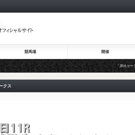
競馬場
開催
「JRAコース解析 
テークス