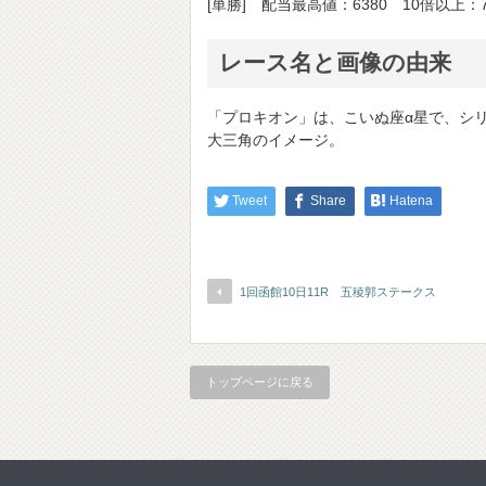
[単勝] 配当最高値：6380 10倍以上：7回(
レース名と画像の由来
「プロキオン」は、こいぬ座α星で、シ
大三角のイメージ。
Tweet
Share
Hatena
1回函館10日11R 五稜郭ステークス
トップページに戻る