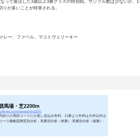
mになって復活した3歳以上3勝クラスの特別戦。サンプル数は少ないが、1
切りが多いことが特筆される。
サヴァレー、ファベル、マコトヴェリーキー
競馬場・芝2200m
turfeyes.com/niigata/nii-t2200
内回りの周回コースだが差し追込み有利。11番より外枠は大外以外は
コース概略図脚質別分析：馬番別分析（単勝）:馬番別分析（複勝）: