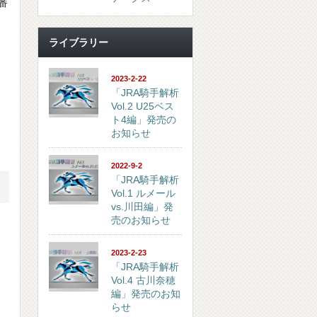
番
ライブラリー
2023-2-22
「JRA騎手解析
Vol.2 U25ベス
ト4編」発売の
お知らせ
2022-9-2
「JRA騎手解析
Vol.1 ルメール
vs.川田編」発
売のお知らせ
2023-2-23
「JRA騎手解析
Vol.4 古川奈穂
編」発売のお知
らせ