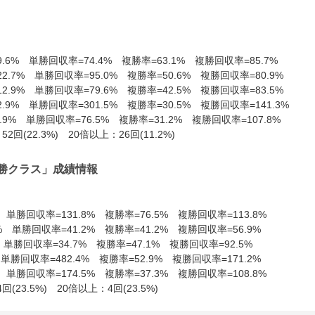
=29.6% 単勝回収率=74.4% 複勝率=63.1% 複勝回収率=85.7%
率=22.7% 単勝回収率=95.0% 複勝率=50.6% 複勝回収率=80.9%
率=12.9% 単勝回収率=79.6% 複勝率=42.5% 複勝回収率=83.5%
=12.9% 単勝回収率=301.5% 複勝率=30.5% 複勝回収率=141.3%
= 8.9% 単勝回収率=76.5% 複勝率=31.2% 複勝回収率=107.8%
回(22.3%) 20倍以上：26回(11.2%)
3勝クラス」成績情報
.1% 単勝回収率=131.8% 複勝率=76.5% 複勝回収率=113.8%
1.8% 単勝回収率=41.2% 複勝率=41.2% 複勝回収率=56.9%
.9% 単勝回収率=34.7% 複勝率=47.1% 複勝回収率=92.5%
5% 単勝回収率=482.4% 複勝率=52.9% 複勝回収率=171.2%
.8% 単勝回収率=174.5% 複勝率=37.3% 複勝回収率=108.8%
23.5%) 20倍以上：4回(23.5%)