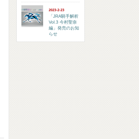
2023-2-23
「JRA騎手解析
Vol.3 今村聖奈
編」発売のお知
らせ