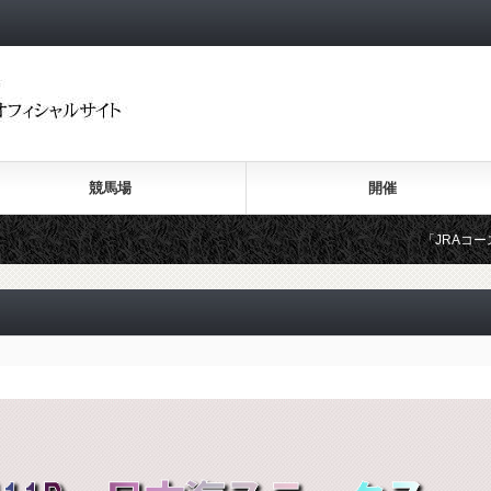
競馬場
開催
「JRAコース解析 