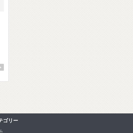
テゴリー
ム