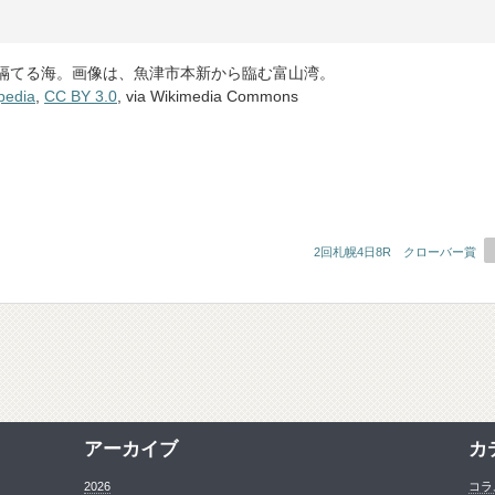
隔てる海。画像は、魚津市本新から臨む富山湾。
pedia
,
CC BY 3.0
, via Wikimedia Commons
2回札幌4日8R クローバー賞
アーカイブ
カ
2026
コラ