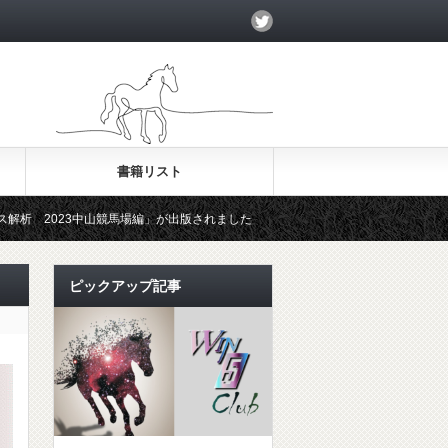
書籍リスト
2023中山競馬場編」が出版されました
「JRAコース解析 2023阪
ピックアップ記事