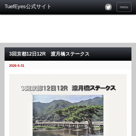
menu
3回京都12日12R 渡月橋ステークス
2026-5-31