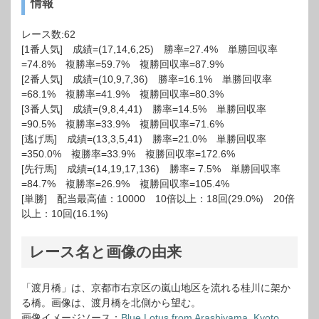
情報
レース数:62
[1番人気] 成績=(17,14,6,25) 勝率=27.4% 単勝回収率
=74.8% 複勝率=59.7% 複勝回収率=87.9%
[2番人気] 成績=(10,9,7,36) 勝率=16.1% 単勝回収率
=68.1% 複勝率=41.9% 複勝回収率=80.3%
[3番人気] 成績=(9,8,4,41) 勝率=14.5% 単勝回収率
=90.5% 複勝率=33.9% 複勝回収率=71.6%
[逃げ馬] 成績=(13,3,5,41) 勝率=21.0% 単勝回収率
=350.0% 複勝率=33.9% 複勝回収率=172.6%
[先行馬] 成績=(14,19,17,136) 勝率= 7.5% 単勝回収率
=84.7% 複勝率=26.9% 複勝回収率=105.4%
[単勝] 配当最高値：10000 10倍以上：18回(29.0%) 20倍
以上：10回(16.1%)
レース名と画像の由来
「渡月橋」は、京都市右京区の嵐山地区を流れる桂川に架か
る橋。画像は、渡月橋を北側から望む。
画像イメージソース：
Blue Lotus from Arashiyama, Kyoto
,