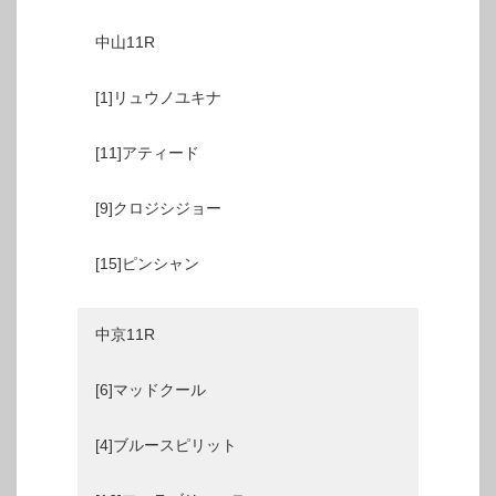
中山11R
[1]リュウノユキナ
[11]アティード
[9]クロジシジョー
[15]ピンシャン
中京11R
[6]マッドクール
[4]ブルースピリット