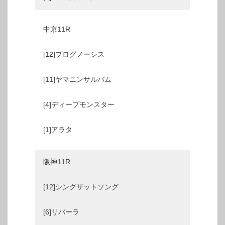
中京11R
[12]プログノーシス
[11]ヤマニンサルバム
[4]ディープモンスター
[1]アラタ
阪神11R
[12]シングザットソング
[6]リバーラ