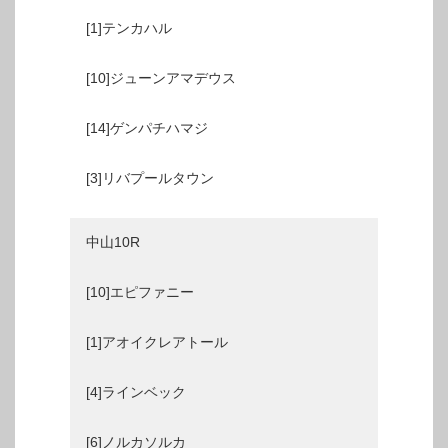
[1]テンカハル
[10]ジューンアマデウス
[14]ゲンパチハマジ
[3]リバプールタウン
中山10R
[10]エピファニー
[1]アオイクレアトール
[4]ラインベック
[6]ノルカソルカ