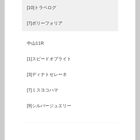
[10]トラベログ
[7]ポリーフォリア
中山11R
[1]スピードオブライト
[3]ディナトセレーネ
[7]ミスヨコハマ
[9]シルバージュエリー