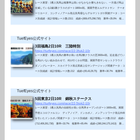
レース展望：1番人気馬は複勝率は高いがなかなか勝ちきれない。一方逃げ馬は
全滅している2歳1勝クラスのダート1800m戦。展開予想エルデストサン テーオ
ーリカード、コンティノアール視点良馬場ならデルマソトガケ関連データ：コー
ス別成績・統計情報レース数:2311 成績=(808,475,298,730) 勝率=35.0% 複勝
率=68.4% 成績=(415,303,219,1374) 勝率=18.0% 複勝率=40.5% 配当最高
値：43300 10倍以上：555回(24.0%) 20倍以上：246回(10.6%)コース＋出走条件
別成績・統計情報レース数:12 成績=(3,5,2,2) 勝率=25.0% 複勝率=83.3...
TuefEyes公式サイト
3回福島2日10R 三陸特別
https://turfeyes.com/race/22-3fuk2-10r
レース展望：1番人気馬の勝率が高い古馬2勝クラスの芝2600m戦。近走逃げてい
る馬がいない組み合わせで、何が行くかが問題。展開予想サンセットクラウド
ダノングレーター、スカイテラス視点実績上位サンデージャック関連データ：コ
ース別成績・統計情報レース数:212 成績=(65,43,29,75) 勝率=30.7% 複勝率=6
4.6% 成績=(19,21,8,164) 勝率= 9.0% 複勝率=22.6% 配当最高値：12800 10
倍以上：55回(25.9%) 20倍以上：21回( 9.9%)コース＋出走条件別成績・統計情
報レース数:34 成績=(15,7,3,9) 勝率=44.1% 複勝率=73.5% 成績=...
TuefEyes公式サイト
5回東京2日10R 錦秋ステークス
https://turfeyes.com/race/22-5tok2-10r
レース展望：1番人気馬の信頼性が高い古馬準オープンのダート1600m戦。展開
予想エコロファルコン ディアノイア、ドンカポノ、メンアットワーク視点外枠
を引いたドンカポノ関連データ：コース別成績・統計情報レース数:2112 成績=
(712,409,261,730) 勝率=33.7% 複勝率=65.4% 成績=(280,244,175,1413) 勝率=
13.3% 複勝率=33.1% 配当最高値：54900 10倍以上：486回(23.0%) 20倍以
上：216回(10.2%)コース＋出走条件別成績・統計情報レース数:48 成績=(21,8,6,
13) 勝率=43.8% 複勝率=72.9% 成績=(10,3,5,30) 勝率=20.8% 複...