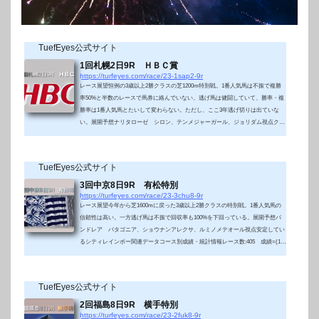
TuefEyes公式サイト
1回札幌2日9R ＨＢＣ賞
https://turfeyes.com/race/23-1sap2-9r
レース展望恒例の3歳以上2勝クラスの芝1200m特別戦。1番人気馬は不振で複勝
率50%と半数のレースで馬券に絡んでいない。逃げ馬は健闘していて、勝率・複
勝率は1番人気馬とたいして変わらない。ただし、ここ3年逃げ切りは出ていな
い。展開予想ナリタローゼ シロン、テンメジャーガール、ジョリダム視点クラ
ス2戦目のエイシンフェンサー関連データコース別成績・統計情報レース数:657
成績=(190,121,88,258) 勝率=28.9% 単勝回収率=71.8% 複勝率=60.7% 複勝
回収率=80.0% 成績=(158,97,81,321) 勝率=24.0% 単勝回収率=186.6% 複...
TuefEyes公式サイト
3回中京8日9R 有松特別
https://turfeyes.com/race/23-3chu8-9r
レース展望今年から芝1600mに戻った3歳以上2勝クラスの特別戦。1番人気馬の
信頼性は高い。一方逃げ馬は不振で回収率も100%を下回っている。展開予想パ
ンドレア パタゴニア、ショウナンアレクサ、ルミノメテオール視点安定してい
るシティレインボー関連データコース別成績・統計情報レース数:405 成績=(13
6,76,54,139) 勝率=33.6% 単勝回収率=81.3% 複勝率=65.7% 複勝回収率=84.
9% 成績=(58,42,31,274) 勝率=14.3% 単勝回収率=208.2% 複勝率=32.3% 複
勝回収率=139.8% 配当最高値：15600 10倍以上：93回(23.0%) 20倍以上：...
TuefEyes公式サイト
2回福島8日9R 横手特別
https://turfeyes.com/race/23-2fuk8-9r