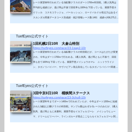
レース展望例年行われている3歳2勝クラスのダート1700m特別戦。1番人気馬は
平均的な成績だが、逃げ馬は不振で回収率も100%を下回っている。展開予想ネ
イリッカ コスモコラッジョ、パーカッション、ロードバルドル視点力はあるイ
スカンダル関連データコース別成績・統計情報レース数:1461 成績=(438,275,20
5,543) 勝率=30.0% 単勝回収率=71.4% 複勝率=62.8% 複勝回収率=83.0%
成績=(315,177,136,833) 勝率=21.6% 単勝回収率=283.9% 複勝率=43.0% 複
勝回収率=152.6% 配当最高値：32800 10倍以上：354回(24.2%) 20倍以上：
TuefEyes公式サイト
1...
1回札幌2日10R 大倉山特別
https://turfeyes.com/race/23-1sap2-10r
レース展望例年行われている3歳2勝クラスの特別戦だが、コースはたびたび変更
され、今年はダート1700mで行われる。1番人気馬、逃げ馬ともに不振で、回収
率も全て100%を下回っている。展開予想メイショウホマレ ニットウライジ
ン、タガノリバイバー、サヴァビアン視点良化しているタガノリバイバー関連デ
ータコース別成績・統計情報レース数:1148 成績=(393,219,151,385) 勝率=34.
2% 単勝回収率=77.9% 複勝率=66.5% 複勝回収率=83.8% 成績=(163,136,10
5,744) 勝率=14.2% 単勝回収率=102.7% 複勝率=35.2% 複勝回収率=97.5%
TuefEyes公式サイト
...
3回中京8日10R 桶狭間ステークス
https://turfeyes.com/race/23-3chu8-10r
レース展望昨年までダート1400mで行われていたが、今年はダート1200mに短縮
された3歳以上3勝クラスの特別戦。サンプル数はわずか3レースのみだが、1番人
気馬、逃げ馬ともに未勝利。展開予想セイカフォルゴーレ メイショウヒュー
マ、ドリームビリーバー、ラインガルーダ視点ここならセイカフォルゴーレ関連
データコース別成績・統計情報レース数:450 成績=(137,84,56,173) 勝率=30.4%
単勝回収率=76.2% 複勝率=61.6% 複勝回収率=83.4% 成績=(109,90,44,207)
勝率=24.2% 単勝回収率=266.5% 複勝率=54.0% 複勝回収率=194.1% ...