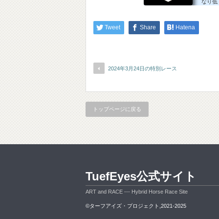
なり低
が複勝
モア 
ータ「中
Tweet
Share
Hatena
率=31
(266,2
2024年3月24日の特別レース
トップページに戻る
TuefEyes公式サイト
ART and RACE --- Hybrid Horse Race Site
©ターフアイズ・プロジェクト,2021-2025