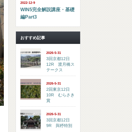
2022-12-9
WIN5完全解説講座・基礎
編Part3
おすすめ記事
2026-5-31
3回京都12日
12R 渡月橋ス
テークス
2026-5-31
2回東京12日
10R むらさき
賞
2026-5-31
3回京都12日
9R 與杼特別