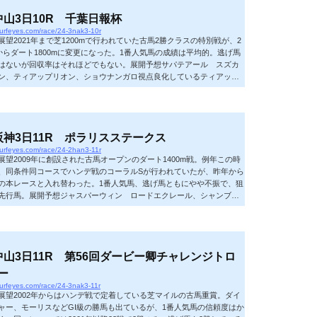
6,74,300) 勝率=16....
中山3日10R 千葉日報杯
/turfeyes.com/race/24-3nak3-10r
展望2021年まで芝1200mで行われていた古馬2勝クラスの特別戦が、2
年からダート1800mに変更になった。1番人気馬の成績は平均的。逃げ馬
はないが回収率はそれほどでもない。展開予想サパテアール スズカ
ン、ティアップリオン、ショウナンガロ視点良化しているティアップ
連データ「中山ダ1800m」成績情報レース数:3068 成績=(1068,582,
1067) 勝率=34.8% 単勝回収率=77.4% 複勝率=65.2% 複勝回収率=8
 成績=(577,564,420,1507) 勝率=18.8% 単勝回収率=77.8% 複勝率=
 複勝回収率=80.9%...
阪神3日11R ポラリスステークス
/turfeyes.com/race/24-2han3-11r
展望2009年に創設された古馬オープンのダート1400m戦。例年この時
、同条件同コースでハンデ戦のコーラルSが行われていたが、昨年から
の本レースと入れ替わった。1番人気馬、逃げ馬ともにやや不振で、狙
先行馬。展開予想ジャスパーウィン ロードエクレール、シャンブ
ズリッキー視点コース得意モズリッキー関連データ「阪神ダ1400m」
レース数:1749 成績=(588,344,219,598) 勝率=33.6% 単勝回収率
0% 複勝率=65.8% 複勝回収率=84.7% 成績=(325,321,239,864) 勝率
% 単勝回収率=78....
中山3日11R 第56回ダービー卿チャレンジトロ
ー
/turfeyes.com/race/24-3nak3-11r
展望2002年からはハンデ戦で定着している芝マイルの古馬重賞。ダイ
ャー、モーリスなどGI級の勝馬も出ているが、1番人気馬の信頼度はか