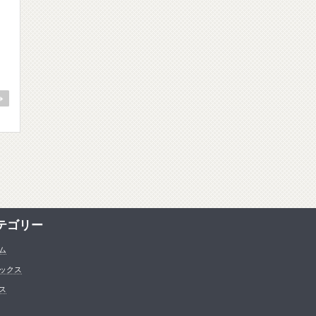
テゴリー
ム
ックス
ス