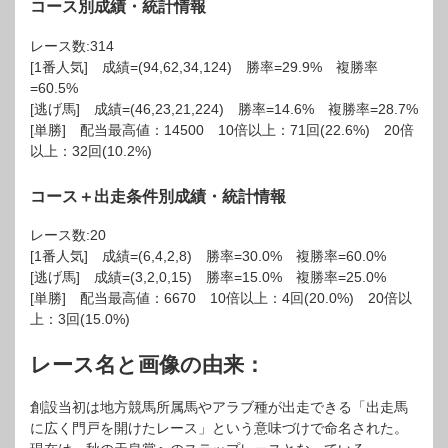
コース別成績・統計情報
レース数:314
[1番人気] 成績=(94,62,34,124) 勝率=29.9% 複勝率
=60.5%
[逃げ馬] 成績=(46,23,21,224) 勝率=14.6% 複勝率=28.7%
[単勝] 配当最高値：14500 10倍以上：71回(22.6%) 20倍
以上：32回(10.2%)
コース＋出走条件別成績・統計情報
レース数:20
[1番人気] 成績=(6,4,2,8) 勝率=30.0% 複勝率=60.0%
[逃げ馬] 成績=(3,2,0,15) 勝率=15.0% 複勝率=25.0%
[単勝] 配当最高値：6670 10倍以上：4回(20.0%) 20倍以
上：3回(15.0%)
レース名と画像の由来：
創設当初は地方競馬所属馬やアラブ種が出走できる「出走馬
に広く門戸を開けたレース」という意味づけで命名された。