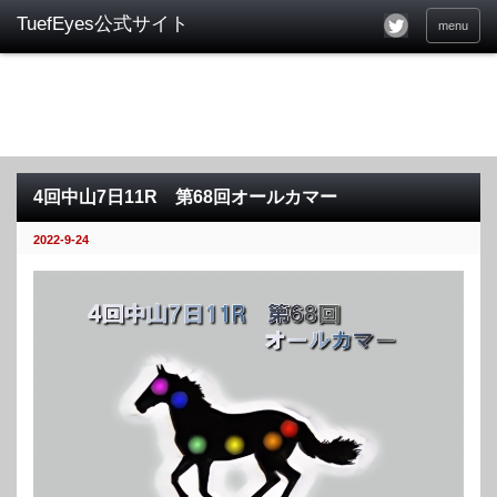
menu
4回中山7日11R 第68回オールカマー
2022-9-24