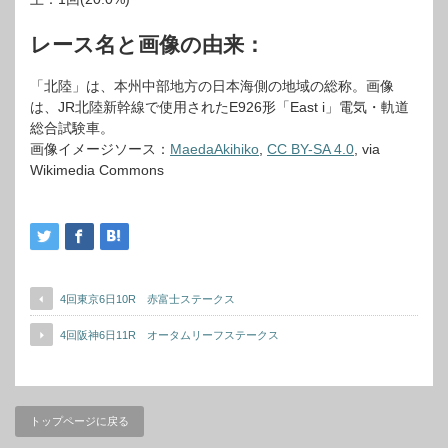
レース名と画像の由来：
「北陸」は、本州中部地方の日本海側の地域の総称。画像
は、JR北陸新幹線で使用されたE926形「East i」電気・軌道
総合試験車。
画像イメージソース：
MaedaAkihiko
,
CC BY-SA 4.0
, via
Wikimedia Commons
4回東京6日10R 赤富士ステークス
4回阪神6日11R オータムリーフステークス
トップページに戻る