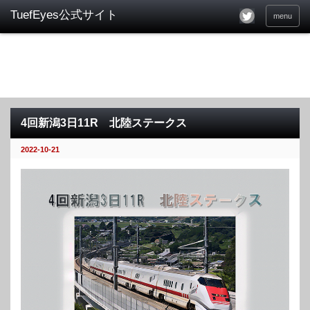
menu
4回新潟3日11R 北陸ステークス
2022-10-21