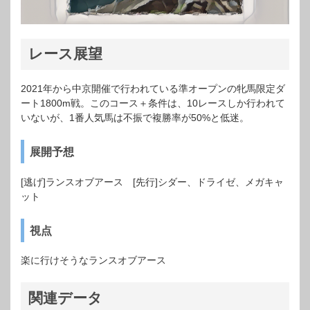
レース展望
2021年から中京開催で行われている準オープンの牝馬限定ダ
ート1800m戦。このコース＋条件は、10レースしか行われて
いないが、1番人気馬は不振で複勝率が50%と低迷。
展開予想
[逃げ]ランスオブアース [先行]シダー、ドライゼ、メガキャ
ット
視点
楽に行けそうなランスオブアース
関連データ