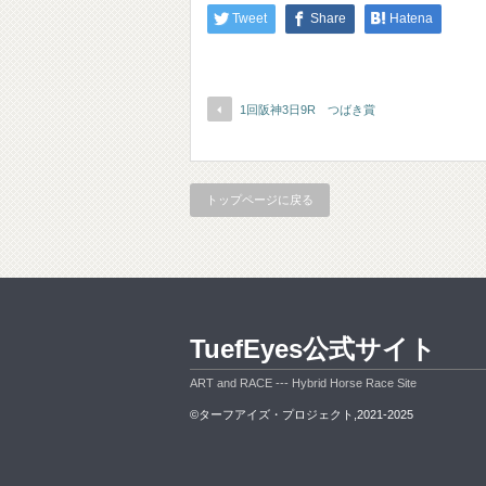
Tweet
Share
Hatena
1回阪神3日9R つばき賞
トップページに戻る
TuefEyes公式サイト
ART and RACE --- Hybrid Horse Race Site
©ターフアイズ・プロジェクト,2021-2025