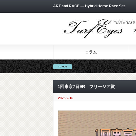
ART and RACE — Hybrid Horse Race Site
コラム
1回東京7日9R フリージア賞
2023-2-16