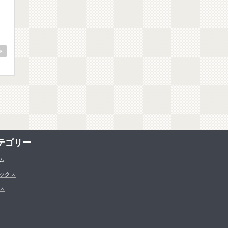
テゴリー
ム
ックス
ス