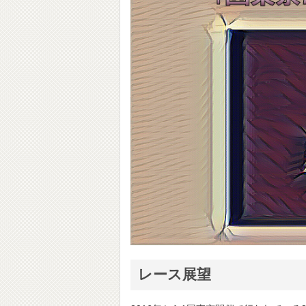
レース展望