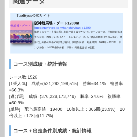
関連データ
TuefEyes公式サイト
阪神競馬場・ダート1200m
https://turfeyes.com/hanshin/han-d1200
概要：スタート直後に長い直線が続く緩やかなワンターンコース。圧倒的に逃げ
先行有利。内枠から逃げるケースが多いが、逃げた場合の勝率は中枠が高い。単
勝では外枠の馬番#10以降が有利。脚質別分析：対象期間：2001年～2021年 サ
ンプル数：1,416馬番別分析（単勝）:馬番別分析（複勝）:
コース別成績・統計情報
レース数:1526
[1番人気] 成績=(521,292,198,515) 勝率=34.1% 複勝率
=66.3%
[逃げ馬] 成績=(376,228,173,749) 勝率=24.6% 複勝率
=50.9%
[単勝] 配当最高値：19400 10倍以上：365回(23.9%) 20
倍以上：178回(11.7%)
コース＋出走条件別成績・統計情報