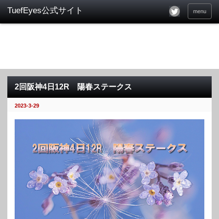
menu
2回阪神4日12R 陽春ステークス
2023-3-29