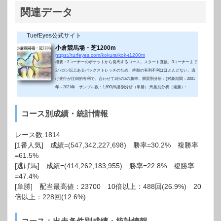
関連データ
TuefEyes公式サイト
小倉競馬場・芝1200m
https://turfeyes.com/kokura/kok-t1200m
概要：2コーナーのポケットから発馬するコース。スタート直後、3コーナーまで
2ハロン以上あるバックストレッチのため、枠順の有利不利はほとんどない。逃
げ先行が圧倒的有利で、合わせて3分の2の勝率。脚質別分析：(対象期間：2001
年～2021年 サンプル数：1,699)馬番別分析（単勝）:馬番別分析（複勝）:
コース別成績・統計情報
レース数:1814
[1番人気] 成績=(547,342,227,698) 勝率=30.2% 複勝率
=61.5%
[逃げ馬] 成績=(414,262,183,955) 勝率=22.8% 複勝率
=47.4%
[単勝] 配当最高値：23700 10倍以上：488回(26.9%) 20
倍以上：228回(12.6%)