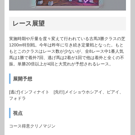
レース展望
実施時期や斤量を度々変えて行われている古馬3勝クラスの芝
1200m特別戦。今年は昨年に引き続き定量戦となった。もと
もとこのクラスはレース数が少ないが、全8レース中1番人気
馬は1勝で着外7回、逃げ馬は2着が1回で他は着外と全くの不
振。単勝20倍以上が4回と大荒れが予想されるレース。
展開予想
[逃げ]インフィナイト [先行]メイショウホシアイ、ビアイ、
フォドラ
視点
コース得意クリノマジン