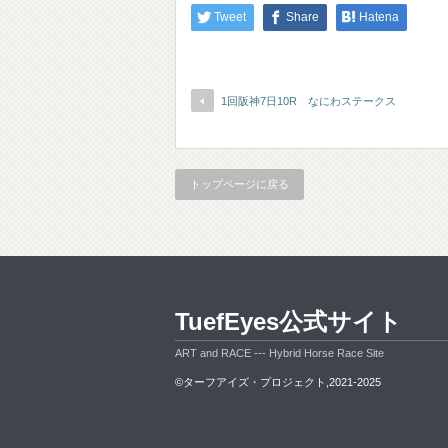
Tweet
Share
Hatena
1回阪神7日10R なにわステークス
トップページに戻る
TuefEyes公式サイト
ART and RACE --- Hybrid Horse Race Site
©ターフアイズ・プロジェクト,2021-2025