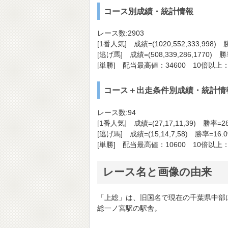
mと比
コース別成績・統計情報
行」「
が、複
レース数:2903
[1番人気] 成績=(1020,552,333,998)
[逃げ馬] 成績=(508,339,286,1770) 
[単勝] 配当最高値：34600 10倍以上：69
コース＋出走条件別成績・統計情
レース数:94
[1番人気] 成績=(27,17,11,39) 勝率=
[逃げ馬] 成績=(15,14,7,58) 勝率=16
[単勝] 配当最高値：10600 10倍以上：24
レース名と画像の由来
「上総」は、旧国名で現在の千葉県中部
総一ノ宮駅の駅舎。