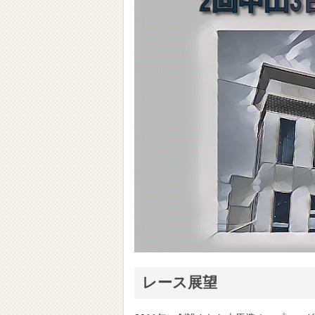
レース展望