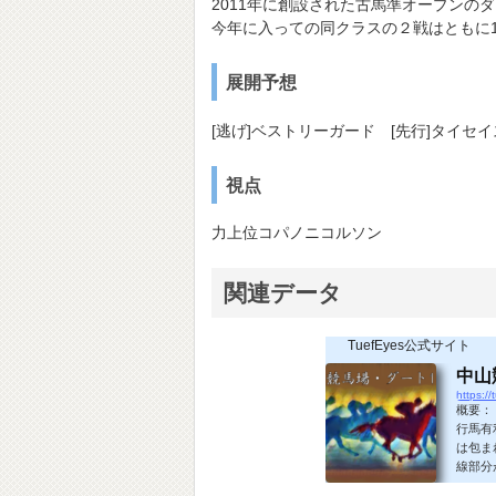
2011年に創設された古馬準オープンの
今年に入っての同クラスの２戦はともに
展開予想
[逃げ]ベストリーガード [先行]タイ
視点
力上位コパノニコルソン
関連データ
TuefEyes公式サイト
中山
https:/
概要：
行馬有
は包ま
線部分
原因と