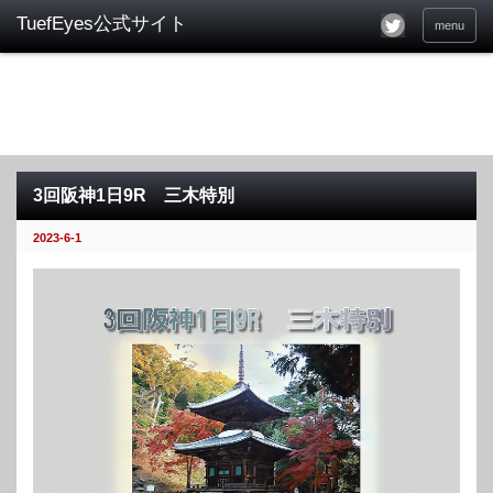
menu
3回阪神1日9R 三木特別
2023-6-1