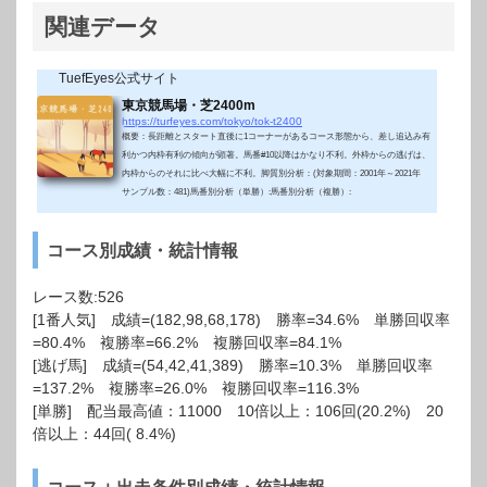
関連データ
TuefEyes公式サイト
東京競馬場・芝2400m
https://turfeyes.com/tokyo/tok-t2400
概要：長距離とスタート直後に1コーナーがあるコース形態から、差し追込み有
利かつ内枠有利の傾向が顕著。馬番#10以降はかなり不利。外枠からの逃げは、
内枠からのそれに比べ大幅に不利。脚質別分析：(対象期間：2001年～2021年
サンプル数：481)馬番別分析（単勝）:馬番別分析（複勝）:
コース別成績・統計情報
レース数:526
[1番人気] 成績=(182,98,68,178) 勝率=34.6% 単勝回収率
=80.4% 複勝率=66.2% 複勝回収率=84.1%
[逃げ馬] 成績=(54,42,41,389) 勝率=10.3% 単勝回収率
=137.2% 複勝率=26.0% 複勝回収率=116.3%
[単勝] 配当最高値：11000 10倍以上：106回(20.2%) 20
倍以上：44回( 8.4%)