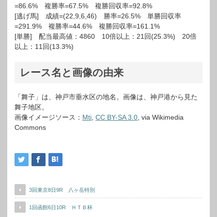
=86.6% 複勝率=67.5% 複勝回収率=92.8%
[逃げ馬] 成績=(22,9,6,46) 勝率=26.5% 単勝回収率
=291.9% 複勝率=44.6% 複勝回収率=161.1%
[単勝] 配当最高値：4860 10倍以上：21回(25.3%) 20倍
以上：11回(13.3%)
レース名と画像の由来
「舞子」は、神戸市垂水区の地名。画像は、神戸港から見た
舞子地区。
画像イメージソース：
Mti
,
CC BY-SA 3.0
, via Wikimedia
Commons
3回東京8日9R 八ヶ岳特別
1回函館6日10R ＨＴＢ杯