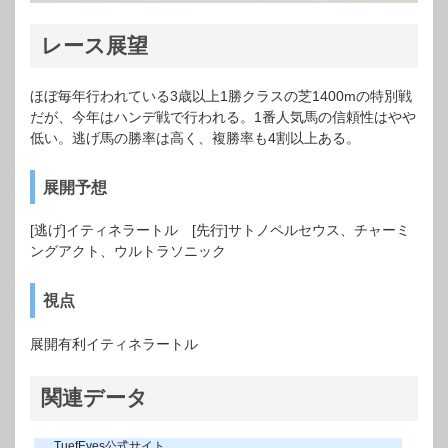
レース展望
ほぼ毎年行われている3歳以上1勝クラスの芝1400mの特別戦
だが、今年はハンデ戦で行われる。1番人気馬の信頼性はやや
低い。逃げ馬の勝率は高く、複勝率も4割以上ある。
展開予想
[逃げ]イティネラートル [先行]サトノペルセウス、チャーミ
ングアクト、ウルトラソニック
視点
展開有利イティネラートル
関連データ
TuefEyes公式サイト