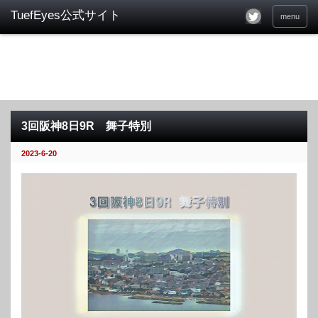
menu
3回阪神8日9R 舞子特別
2023-6-20