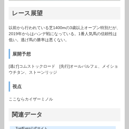
レース展望
以前から行われている芝1400mの3歳以上オープン特別だが、
2019年からはハンデ戦になっている。1番人気馬の信頼性は
低い。逃げ馬の勝率は悪くない。
展開予想
[逃げ]コムストックロード [先行]オールパルフェ、メイショ
ウチタン、ストーンリッジ
視点
ここならカイザーミノル
関連データ
TuefEyes公式サイト