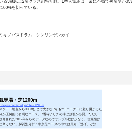
ている3歳以上2勝クラスの特別戦。1番人気馬は非常に不振で複勝率が35
100%を切っている。
ム、ミキノバスドラム、シンリンゲンカイ
競馬場・芝1200m
/turfeyes.com/chukyo/chu-t1200m
スタート地点から300mほどで大きなRをもつ3コーナーに差し掛かるた
枠が圧倒的に有利なコース。7番枠より外の枠は割引が必要。ただし、
改修された2012年からのデータなのでサンプル数は少なく、信頼性は
ど高くない。脚質別分析：中京芝コースの中では最も「逃げ」が決ま
いコースである。ただし、「追込み」の出現率も芝2200mについで高