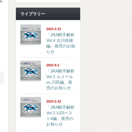
%
ライブラリー
2023-2-23
「JRA騎手解析
Vol.4 古川奈穂
編」発売のお知
らせ
2022-9-2
「JRA騎手解析
Vol.1 ルメール
vs.川田編」発
売のお知らせ
2023-2-22
「JRA騎手解析
Vol.2 U25ベス
ト4編」発売の
お知らせ