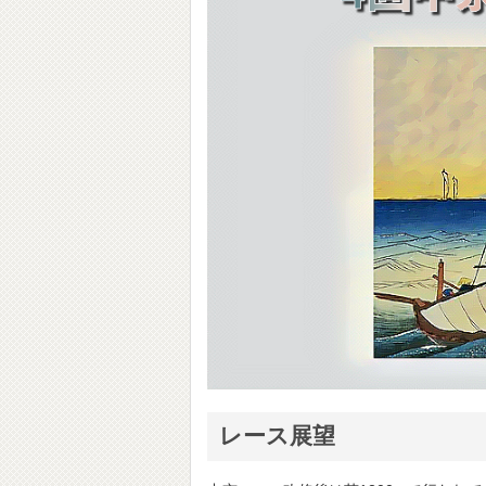
レース展望