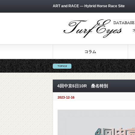
ART and RACE — Hybrid Horse Race Site
コラム
4回中京6日10R 桑名特別
2023-12-16