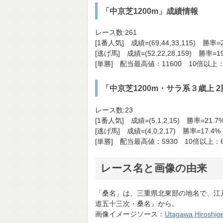
く、極
「中京芝1200m」成績情報
年 サ
向的に
レース数:261
[1番人気] 成績=(69,44,33,115) 勝
[逃げ馬] 成績=(52,22,28,159) 勝率
[単勝] 配当最高値：11600 10倍以上：78
「中京芝1200m・サラ系３歳上 
レース数:23
[1番人気] 成績=(5,1,2,15) 勝率=2
[逃げ馬] 成績=(4,0,2,17) 勝率=17
[単勝] 配当最高値：5930 10倍以上：6回(
レース名と画像の由来
「桑名」は、三重県北東部の地名で、江
道五十三次・桑名』から。
画像イメージソース：
Utagawa Hiroshig