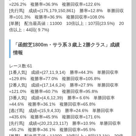
=226.2% 複勝率=36.9% 複勝回収率=122.6%
[先行馬] 成績=(175,179,150,861) 勝率=12.8% 単勝回収
率=101.3% 複勝率=36.9% 複勝回収率=108.0%
[単勝] 配当最高値：11000 10倍以上：107回(23.5%) 20
倍以上：44回( 9.7%)
「函館芝1800m・サラ系３歳上 2勝クラス」成績
情報
レース数:61
[1番人気] 成績=(27,11,9,14) 勝率=44.3% 単勝回収率
=129.8% 複勝率=77.0% 複勝回収率=105.8%
[2番人気] 成績=(17,14,6,24) 勝率=27.9% 単勝回収率
=121.0% 複勝率=60.7% 複勝回収率=95.8%
[3番人気] 成績=(4,6,12,39) 勝率= 6.6% 単勝回収率
=44.6% 複勝率=36.1% 複勝回収率=65.8%
[逃げ馬] 成績=(15,9,4,33) 勝率=24.6% 単勝回収率
=435.6% 複勝率=45.9% 複勝回収率=171.6%
[先行馬] 成績=(20,23,23,117) 勝率=10.9% 単勝回収率
=55.2% 複勝率=36.1% 複勝回収率=95.5%
[単勝] 配当最高値：11000 10倍以上：8回(13.1%) 20倍