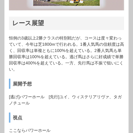
レース展望
恒例の3歳以上2勝クラスの特別戦だが、コースは度々変わっ
ていて、今年は芝1800mで行われる。1番人気馬の信頼度は高
く、回収率は単複ともに100%を超えている。2番人気馬も単
勝回収率は100%を超えている。逃げ馬はさらに好成績で単勝
回収率は400%を超えている。一方、先行馬は不振で狙いにく
い。
展開予想
[逃げ]パワーホール [先行]ユイ、ウィステリアリヴァ、タガ
ノチュール
視点
ここならパワーホール